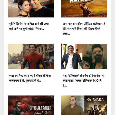
प्रीति सिमोस ने 'कपिल शर्मा की एक्स'
जना नायकन बॉक्स ऑफ़िस कलेक्शन डे
कहे जाने पर चुप्पी तोड़ी: 'मेरे क...
15: थलापति विजय की फ़िल्म तीसरे
हफ़्त...
स्पाइडर-मैन: ब्रांड न्यू डे बॉक्स ऑफिस
यश, 'टॉक्सिक' और पैन-इंडिया रेस पर
कलेक्शन डे 8: दूसरे हफ़्ते में...
रमेश बाला: 'अगर 'टॉक्सिक' K.G.F.
2...