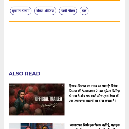
इमरान हाशमी
बॉक्स ऑफिस
यामी गौतम
हक
ALSO READ
हिसाब-किताब का समय आ गया है: विशेष
फिल्म्स की 'आवारापन 2' का ट्रेलर रिलीज़
हो गया है और यह बदले और प्रायश्चित की
एक ज़बरदस्त कहानी का वादा करता है।
"आवारापन सिर्फ़ एक फ़िल्म नहीं है, यह एक