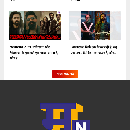
'आवारापन 2' को 'टॉक्सिक' और
"आवारापन सिर्फ़ एक फ़िल्म नहीं है, यह
'बंटवारा' के मुकाबले एक खास फायदा है,
एक सफ़र है, शिवम का सफ़र है, और...
और इ...
ताजा खबर पढ़े