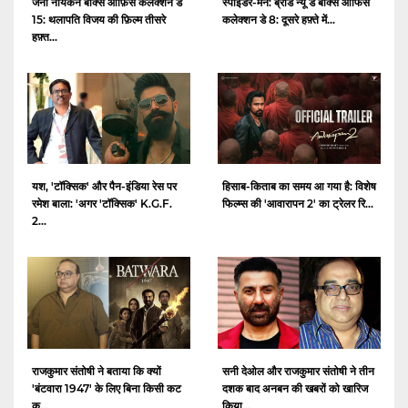
जना नायकन बॉक्स ऑफ़िस कलेक्शन डे
स्पाइडर-मैन: ब्रांड न्यू डे बॉक्स ऑफिस
15: थलापति विजय की फ़िल्म तीसरे
कलेक्शन डे 8: दूसरे हफ़्ते में...
हफ़्त...
यश, 'टॉक्सिक' और पैन-इंडिया रेस पर
हिसाब-किताब का समय आ गया है: विशेष
रमेश बाला: 'अगर 'टॉक्सिक' K.G.F.
फिल्म्स की 'आवारापन 2' का ट्रेलर रि...
2...
राजकुमार संतोषी ने बताया कि क्यों
सनी देओल और राजकुमार संतोषी ने तीन
'बंटवारा 1947' के लिए बिना किसी कट
दशक बाद अनबन की खबरों को खारिज
क...
किया...