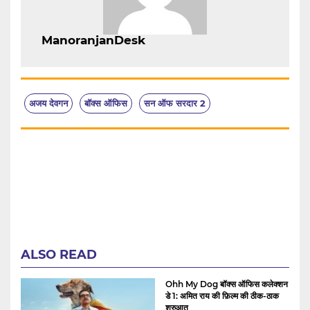
ManoranjanDesk
अजय देवगन
बॉक्स ऑफिस
सन ऑफ सरदार 2
ALSO READ
Ohh My Dog बॉक्स ऑफिस कलेक्शन
डे 1: अमित राय की फ़िल्म की ठीक-ठाक
शुरुआत