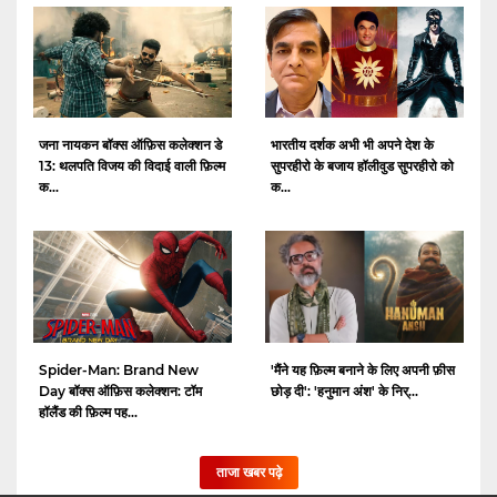
जना नायकन बॉक्स ऑफ़िस कलेक्शन डे
भारतीय दर्शक अभी भी अपने देश के
13: थलपति विजय की विदाई वाली फ़िल्म
सुपरहीरो के बजाय हॉलीवुड सुपरहीरो को
क...
क...
Spider-Man: Brand New
'मैंने यह फ़िल्म बनाने के लिए अपनी फ़ीस
Day बॉक्स ऑफ़िस कलेक्शन: टॉम
छोड़ दी': 'हनुमान अंश' के निर्...
हॉलैंड की फ़िल्म पह...
ताजा खबर पढ़े