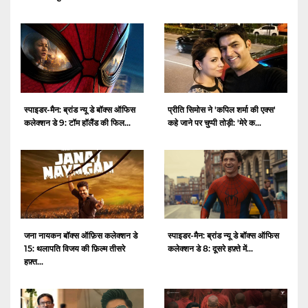
स्पाइडर-मैन: ब्रांड न्यू डे बॉक्स ऑफिस
प्रीति सिमोस ने 'कपिल शर्मा की एक्स'
कलेक्शन डे 9: टॉम हॉलैंड की फिल...
कहे जाने पर चुप्पी तोड़ी: 'मेरे क...
जना नायकन बॉक्स ऑफ़िस कलेक्शन डे
स्पाइडर-मैन: ब्रांड न्यू डे बॉक्स ऑफिस
15: थलापति विजय की फ़िल्म तीसरे
कलेक्शन डे 8: दूसरे हफ़्ते में...
हफ़्त...