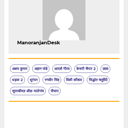
ManoranjanDesk
अक्षय कुमार
अहान पांडे
आदर्श गौरव
केसरी चैप्टर 2
छावा
धड़क 2
धुरंधर
रणवीर सिंह
विकी कौशल
सिद्धांत चतुर्वेदी
सुपरबॉयज़ ऑफ़ मालेगांव
सैयारा