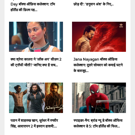
Day बॉक्स ऑफ़िस कलेक्शन: टॉम
छोड़ दी': 'हनुमान अंश' के निर्...
हॉलैंड की फ़िल्म पह...
क्या श्रेया कालरा ने 'लॉक अप' सीज़न 2
Jana Nayagan बॉक्स ऑफ़िस
की ट्रॉफी जीती? जानिए क्या है सच...
कलेक्शन: दूसरे सोमवार को कमाई घटने
के बावजूद...
पठान में शाहरुख खान, धुरंधर में रणवीर
स्पाइडर-मैन: ब्रांड न्यू डे बॉक्स ऑफिस
सिंह, आवारापन 2 में इमरान हाशमी:...
कलेक्शन डे 5: टॉम हॉलैंड की फिल...