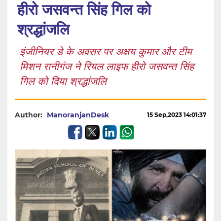
हीरो जसवन्त सिंह गिल को
श्रद्धांजलि
इंजीनियर डे के अवसर पर अक्षय कुमार और टीम
मिशन रानीगंज ने रियल लाइफ हीरो जसवन्त सिंह
गिल को दिया श्रद्धांजलि
Author:
ManoranjanDesk
15 Sep,2023 14:01:37