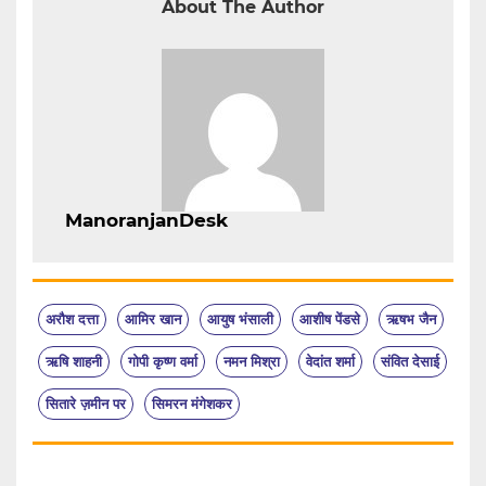
About The Author
ManoranjanDesk
अरौश दत्ता
आमिर खान
आयुष भंसाली
आशीष पेंडसे
ऋषभ जैन
ऋषि शाहनी
गोपी कृष्ण वर्मा
नमन मिश्रा
वेदांत शर्मा
संवित देसाई
सितारे ज़मीन पर
सिमरन मंगेशकर