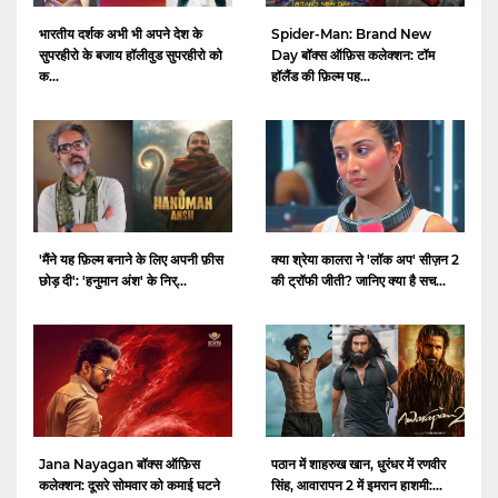
भारतीय दर्शक अभी भी अपने देश के
Spider-Man: Brand New
सुपरहीरो के बजाय हॉलीवुड सुपरहीरो को
Day बॉक्स ऑफ़िस कलेक्शन: टॉम
क...
हॉलैंड की फ़िल्म पह...
क्या श्रेया कालरा ने 'लॉक अप' सीज़न 2
'मैंने यह फ़िल्म बनाने के लिए अपनी फ़ीस
की ट्रॉफी जीती? जानिए क्या है सच...
छोड़ दी': 'हनुमान अंश' के निर्...
Jana Nayagan बॉक्स ऑफ़िस
पठान में शाहरुख खान, धुरंधर में रणवीर
कलेक्शन: दूसरे सोमवार को कमाई घटने
सिंह, आवारापन 2 में इमरान हाशमी:...