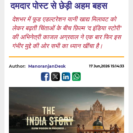
दमदार पोस्ट से छेड़ी अहम बहस
देशभर में फूड एडल्टरेशन यानी खाद्य मिलावट को
लेकर बढ़ती चिंताओं के बीच फ़िल्म 'द इंडिया स्टोरी'
की अभिनेत्री काजल अग्रवाल ने एक बार फिर इस
गंभीर मुद्दे की ओर सभी का ध्यान खींचा है।
Author:
ManoranjanDesk
17 Jun,2026 15:14:33