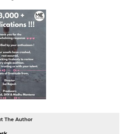
t The Author
esk