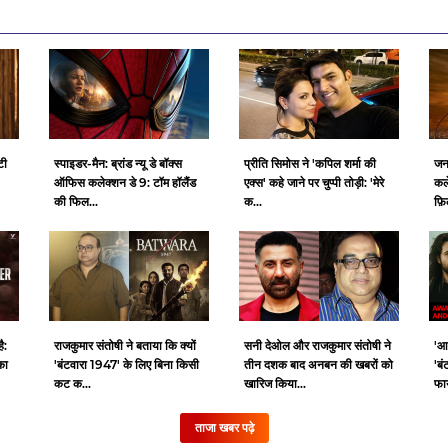
टी
स्पाइडर-मैन: ब्रांड न्यू डे बॉक्स
प्रीति सिमोस ने 'कपिल शर्मा की
जन
ऑफिस कलेक्शन डे 9: टॉम हॉलैंड
एक्स' कहे जाने पर चुप्पी तोड़ी: 'मेरे
कल
की फिल...
क...
फ़ि
ै:
राजकुमार संतोषी ने बताया कि क्यों
सनी देओल और राजकुमार संतोषी ने
'आ
का
'बंटवारा 1947' के लिए बिना किसी
तीन दशक बाद अनबन की खबरों को
'बं
कट क...
खारिज किया...
फाय
ताजा खबर पढ़े