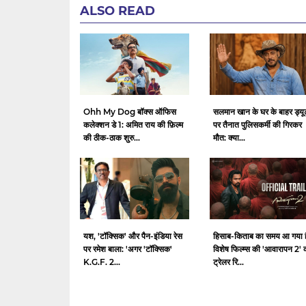
ALSO READ
Ohh My Dog बॉक्स ऑफिस
सलमान खान के घर के बाहर ड्यू
कलेक्शन डे 1: अमित राय की फ़िल्म
पर तैनात पुलिसकर्मी की गिरकर
की ठीक-ठाक शुरु...
मौत: क्या...
यश, 'टॉक्सिक' और पैन-इंडिया रेस
हिसाब-किताब का समय आ गया ह
पर रमेश बाला: 'अगर 'टॉक्सिक'
विशेष फिल्म्स की 'आवारापन 2' 
K.G.F. 2...
ट्रेलर रि...