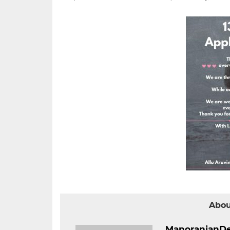
Abou
ManoranjanD