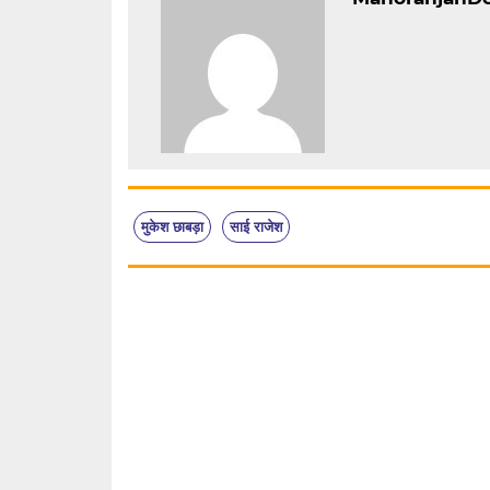
मुकेश छाबड़ा
साई राजेश