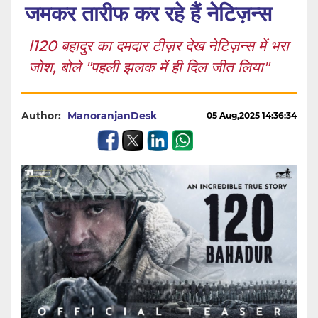
जमकर तारीफ कर रहे हैं नेटिज़न्स
l120 बहादुर का दमदार टीज़र देख नेटिज़न्स में भरा
जोश, बोले "पहली झलक में ही दिल जीत लिया"
Author:
ManoranjanDesk
05 Aug,2025 14:36:34