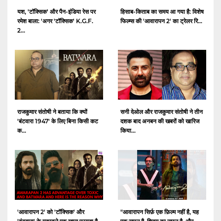
यश, 'टॉक्सिक' और पैन-इंडिया रेस पर
हिसाब-किताब का समय आ गया है: विशेष
रमेश बाला: 'अगर 'टॉक्सिक' K.G.F.
फिल्म्स की 'आवारापन 2' का ट्रेलर रि...
2...
राजकुमार संतोषी ने बताया कि क्यों
सनी देओल और राजकुमार संतोषी ने तीन
'बंटवारा 1947' के लिए बिना किसी कट
दशक बाद अनबन की खबरों को खारिज
क...
किया...
'आवारापन 2' को 'टॉक्सिक' और
"आवारापन सिर्फ़ एक फ़िल्म नहीं है, यह