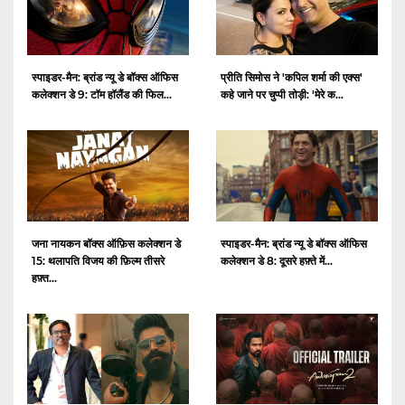
स्पाइडर-मैन: ब्रांड न्यू डे बॉक्स ऑफिस
प्रीति सिमोस ने 'कपिल शर्मा की एक्स'
कलेक्शन डे 9: टॉम हॉलैंड की फिल...
कहे जाने पर चुप्पी तोड़ी: 'मेरे क...
जना नायकन बॉक्स ऑफ़िस कलेक्शन डे
स्पाइडर-मैन: ब्रांड न्यू डे बॉक्स ऑफिस
15: थलापति विजय की फ़िल्म तीसरे
कलेक्शन डे 8: दूसरे हफ़्ते में...
हफ़्त...