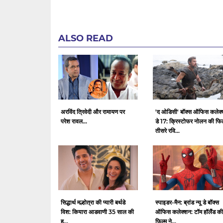
ALSO READ
अरविंद त्रिवेदी और रामायण पर
'द ओडिसी' बॉक्स ऑफिस कलेक
परेश रावल...
डे 17: क्रिस्टोफर नोलन की फिल
तीसरे रवि...
सिद्धार्थ मल्होत्रा ​​की प्यारी बर्थडे
स्पाइडर-मैन: ब्रांड न्यू डे बॉक्स
विश: कियारा आडवाणी 35 साल की
ऑफिस कलेक्शन: टॉम हॉलैंड की
हु...
फिल्म ने...