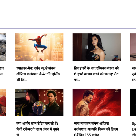
्शन
स्पाइडर-मैन: ब्रांड न्यू डे बॉक्स
हिप इंजरी के बाद रश्मिका मंदाना को
सान
्म
ऑफिस कलेक्शन डे 4: टॉम हॉलैंड
6 हफ़्ते आराम करने की सलाह: सेट
प्र
की फ़ि...
पर...
वह.
क्या आर्यन खान डेटिंग कर रहे हैं?
जना नायकन बॉक्स ऑफ़िस
Sp
विनी टकैयर के साथ लंदन में घूमने
कलेक्शन: थलपति विजय की फ़िल्म
Da
से...
8वें दिन 155 करोड़...
टॉम