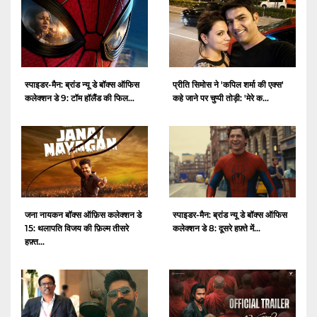
स्पाइडर-मैन: ब्रांड न्यू डे बॉक्स ऑफिस
प्रीति सिमोस ने 'कपिल शर्मा की एक्स'
कलेक्शन डे 9: टॉम हॉलैंड की फिल...
कहे जाने पर चुप्पी तोड़ी: 'मेरे क...
जना नायकन बॉक्स ऑफ़िस कलेक्शन डे
स्पाइडर-मैन: ब्रांड न्यू डे बॉक्स ऑफिस
15: थलापति विजय की फ़िल्म तीसरे
कलेक्शन डे 8: दूसरे हफ़्ते में...
हफ़्त...