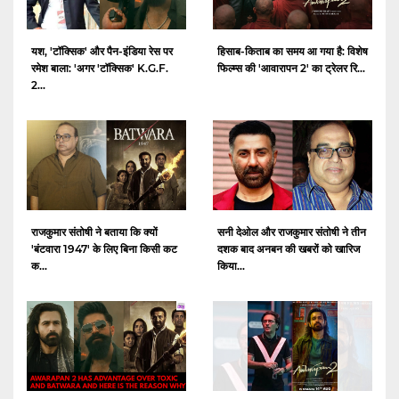
यश, 'टॉक्सिक' और पैन-इंडिया रेस पर
हिसाब-किताब का समय आ गया है: विशेष
रमेश बाला: 'अगर 'टॉक्सिक' K.G.F.
फिल्म्स की 'आवारापन 2' का ट्रेलर रि...
2...
राजकुमार संतोषी ने बताया कि क्यों
सनी देओल और राजकुमार संतोषी ने तीन
'बंटवारा 1947' के लिए बिना किसी कट
दशक बाद अनबन की खबरों को खारिज
क...
किया...