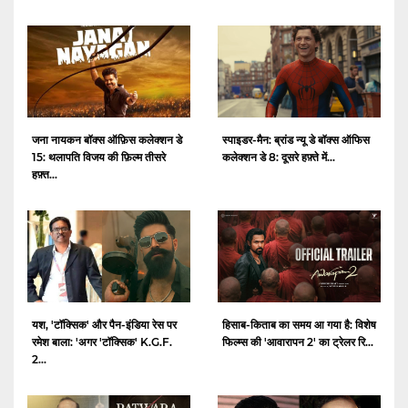
जना नायकन बॉक्स ऑफ़िस कलेक्शन डे
स्पाइडर-मैन: ब्रांड न्यू डे बॉक्स ऑफिस
15: थलापति विजय की फ़िल्म तीसरे
कलेक्शन डे 8: दूसरे हफ़्ते में...
हफ़्त...
यश, 'टॉक्सिक' और पैन-इंडिया रेस पर
हिसाब-किताब का समय आ गया है: विशेष
रमेश बाला: 'अगर 'टॉक्सिक' K.G.F.
फिल्म्स की 'आवारापन 2' का ट्रेलर रि...
2...