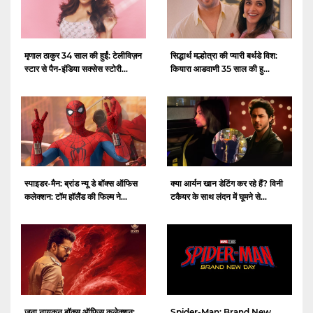
मृणाल ठाकुर 34 साल की हुईं: टेलीविज़न
सिद्धार्थ मल्होत्रा ​​की प्यारी बर्थडे विश:
स्टार से पैन-इंडिया सक्सेस स्टोरी...
कियारा आडवाणी 35 साल की हु...
स्पाइडर-मैन: ब्रांड न्यू डे बॉक्स ऑफिस
क्या आर्यन खान डेटिंग कर रहे हैं? विनी
कलेक्शन: टॉम हॉलैंड की फिल्म ने...
टकैयर के साथ लंदन में घूमने से...
जना नायकन बॉक्स ऑफ़िस कलेक्शन:
Spider-Man: Brand New