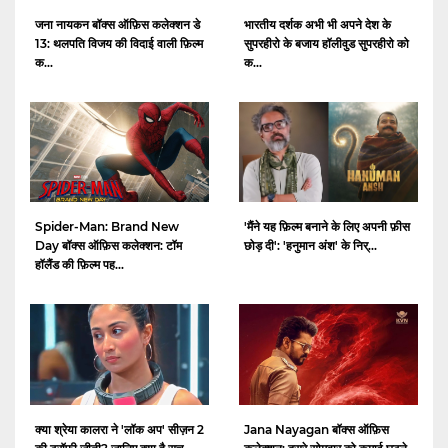
जना नायकन बॉक्स ऑफ़िस कलेक्शन डे
भारतीय दर्शक अभी भी अपने देश के
13: थलपति विजय की विदाई वाली फ़िल्म
सुपरहीरो के बजाय हॉलीवुड सुपरहीरो को
क...
क...
Spider-Man: Brand New
'मैंने यह फ़िल्म बनाने के लिए अपनी फ़ीस
Day बॉक्स ऑफ़िस कलेक्शन: टॉम
छोड़ दी': 'हनुमान अंश' के निर्...
हॉलैंड की फ़िल्म पह...
क्या श्रेया कालरा ने 'लॉक अप' सीज़न 2
Jana Nayagan बॉक्स ऑफ़िस