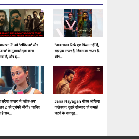
वारापन 2' को 'टॉक्सिक' और
"आवारापन सिर्फ़ एक फ़िल्म नहीं है,
टवारा' के मुकाबले एक खास
यह एक सफ़र है, शिवम का सफ़र है,
दा है, और इ...
और...
ा श्रेया कालरा ने 'लॉक अप'
Jana Nayagan बॉक्स ऑफ़िस
ज़न 2 की ट्रॉफी जीती? जानिए
कलेक्शन: दूसरे सोमवार को कमाई
ा है सच...
घटने के बावजूद...