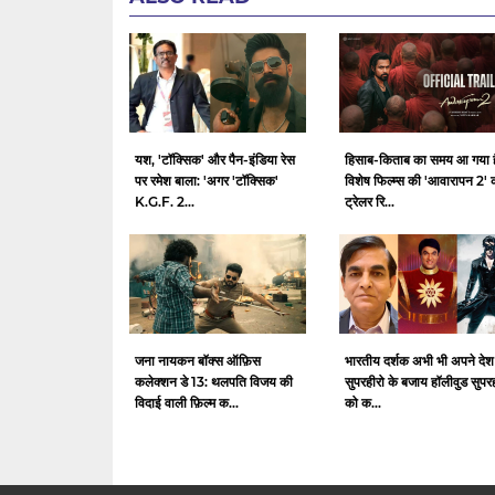
यश, 'टॉक्सिक' और पैन-इंडिया रेस
हिसाब-किताब का समय आ गया ह
पर रमेश बाला: 'अगर 'टॉक्सिक'
विशेष फिल्म्स की 'आवारापन 2' 
K.G.F. 2...
ट्रेलर रि...
जना नायकन बॉक्स ऑफ़िस
भारतीय दर्शक अभी भी अपने देश
कलेक्शन डे 13: थलपति विजय की
सुपरहीरो के बजाय हॉलीवुड सुपर
विदाई वाली फ़िल्म क...
को क...