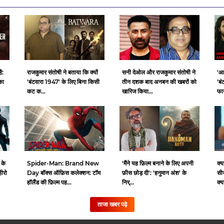
ै:
राजकुमार संतोषी ने बताया कि क्यों
सनी देओल और राजकुमार संतोषी ने
'आ
का
'बंटवारा 1947' के लिए बिना किसी
तीन दशक बाद अनबन की खबरों को
'बं
कट क...
खारिज किया...
फाय
 के
Spider-Man: Brand New
क्य
'मैंने यह फ़िल्म बनाने के लिए अपनी
हीरो
Day बॉक्स ऑफ़िस कलेक्शन: टॉम
सी
फ़ीस छोड़ दी': 'हनुमान अंश' के
हॉलैंड की फ़िल्म पह...
क्य
निर्...
ताजा खबर पढ़े