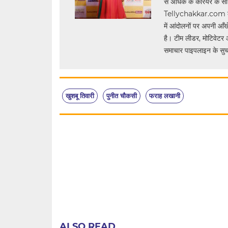
से अधिक के करियर के साथ, 
Tellychakkar.com को एक 
में आंदोलनों पर अपनी आँखे
है। टीम लीडर, मोटिवेटर 
समाचार पाइपलाइन के सुचार
खुशबू तिवारी
पुनीत चौकसी
फराह लखानी
ALSO READ