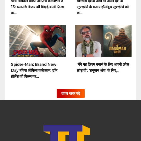
जना नायकन बॉक्स ऑफ़िस कलेक्शन डे
भारतीय दर्शक अभी भी अपने देश के
13: थलपति विजय की विदाई वाली फ़िल्म
सुपरहीरो के बजाय हॉलीवुड सुपरहीरो को
क...
क...
Spider-Man: Brand New
'मैंने यह फ़िल्म बनाने के लिए अपनी फ़ीस
Day बॉक्स ऑफ़िस कलेक्शन: टॉम
छोड़ दी': 'हनुमान अंश' के निर्...
हॉलैंड की फ़िल्म पह...
ताजा खबर पढ़े