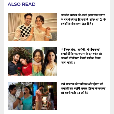
ALSO READ
आकांक्षा चमोला की अपने एक्स गौरव खन्ना
के बारे में की गई टिप्पणी ने 'लॉक अप 2' के
दर्शकों के बीच बहस छेड़ दी है।
'ये फितूर तेरा', 'सयोनी': ये पाँच वजहें
बताती हैं कि स्टार प्लस के इन शोज़ को
आपकी वॉचलिस्ट में क्यों शामिल किया
जाना चाहिए।
क्यों सायराब की नयनिका और ईशान की
अनोखी लव स्टोरी असल ज़िंदगी के कपल्स
को इतनी पसंद आ रही है?