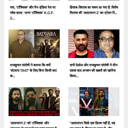
यश, 'टॉक्सिक' और पैन-इंडिया रेस पर
हिसाब-किताब का समय आ गया है: विशेष
रमेश बाला: 'अगर 'टॉक्सिक' K.G.F.
फिल्म्स की 'आवारापन 2' का ट्रेलर रि...
2...
राजकुमार संतोषी ने बताया कि क्यों
सनी देओल और राजकुमार संतोषी ने तीन
'बंटवारा 1947' के लिए बिना किसी कट
दशक बाद अनबन की खबरों को खारिज
क...
किया...
'आवारापन 2' को 'टॉक्सिक' और
"आवारापन सिर्फ़ एक फ़िल्म नहीं है, यह