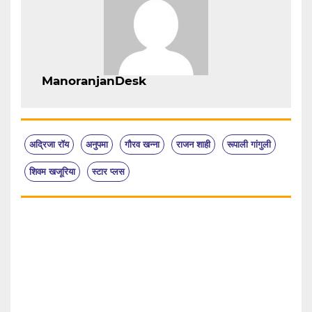
ManoranjanDesk
अद्रिजा रॉय
अनुपमा
गौरव खन्ना
राजन शाही
रूपाली गांगुली
शिवम खजूरिया
स्टार प्लस