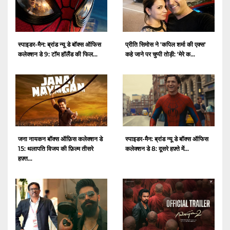
स्पाइडर-मैन: ब्रांड न्यू डे बॉक्स ऑफिस
प्रीति सिमोस ने 'कपिल शर्मा की एक्स'
कलेक्शन डे 9: टॉम हॉलैंड की फिल...
कहे जाने पर चुप्पी तोड़ी: 'मेरे क...
जना नायकन बॉक्स ऑफ़िस कलेक्शन डे
स्पाइडर-मैन: ब्रांड न्यू डे बॉक्स ऑफिस
15: थलापति विजय की फ़िल्म तीसरे
कलेक्शन डे 8: दूसरे हफ़्ते में...
हफ़्त...