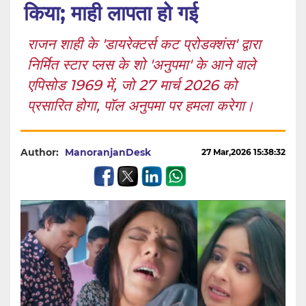
किया; माही लापता हो गई
राजन शाही के 'डायरेक्टर्स कट प्रोडक्शंस' द्वारा
निर्मित स्टार प्लस के शो 'अनुपमा' के आने वाले
एपिसोड 1969 में, जो 27 मार्च 2026 को
प्रसारित होगा, पॉल अनुपमा पर हमला करेगा।
Author:
ManoranjanDesk
27 Mar,2026 15:38:32