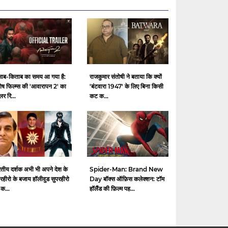
साब-किताब का समय आ गया है:
राजकुमार संतोषी ने बताया कि क्यों
ेष फिल्म्स की 'आवारापन 2' का
'बंटवारा 1947' के लिए बिना किसी
ेलर रि...
कट क...
रतीय दर्शक अभी भी अपने देश के
Spider-Man: Brand New
रहीरो के बजाय हॉलीवुड सुपरहीरो
Day बॉक्स ऑफ़िस कलेक्शन: टॉम
 क...
हॉलैंड की फ़िल्म पह...