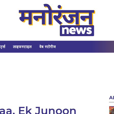
र्ट्स
लाइफस्टाइल
वेब स्टोरीज
A
aa, Ek Junoon