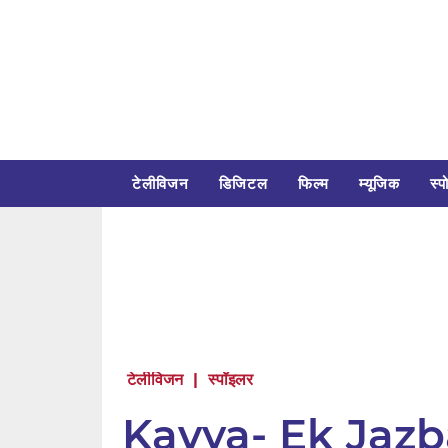
टेलीविजन
डिजिटल
फिल्म
म्यूजिक
स्पो
टेलीविजन
|
स्पॉइलर
Kavya- Ek Jazb