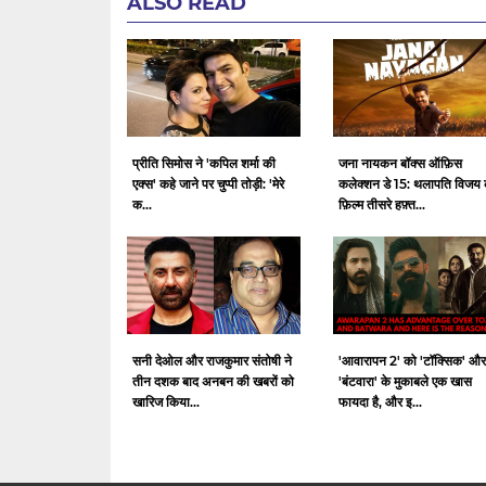
ALSO READ
प्रीति सिमोस ने 'कपिल शर्मा की
जना नायकन बॉक्स ऑफ़िस
एक्स' कहे जाने पर चुप्पी तोड़ी: 'मेरे
कलेक्शन डे 15: थलापति विजय 
क...
फ़िल्म तीसरे हफ़्त...
सनी देओल और राजकुमार संतोषी ने
'आवारापन 2' को 'टॉक्सिक' और
तीन दशक बाद अनबन की खबरों को
'बंटवारा' के मुकाबले एक खास
खारिज किया...
फायदा है, और इ...