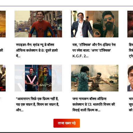
स्पाइडर-मैन: ब्रांड न्यू डे बॉक्स
यश, 'टॉक्सिक' और पैन-इंडिया रेस
हि
की
ऑफिस कलेक्शन डे 8: दूसरे हफ़्ते
पर रमेश बाला: 'अगर 'टॉक्सिक'
विश
में...
K.G.F. 2...
ट्र
"आवारापन सिर्फ़ एक फ़िल्म नहीं है,
जना नायकन बॉक्स ऑफ़िस
भा
यह एक सफ़र है, शिवम का सफ़र है,
कलेक्शन डे 13: थलपति विजय की
सुप
और...
विदाई वाली फ़िल्म क...
को
ताजा खबर पढ़े