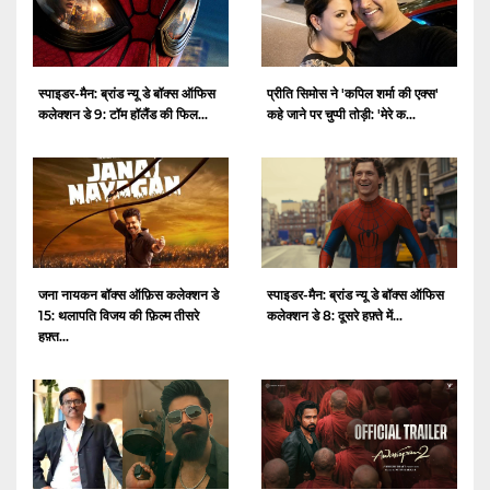
स्पाइडर-मैन: ब्रांड न्यू डे बॉक्स ऑफिस
प्रीति सिमोस ने 'कपिल शर्मा की एक्स'
कलेक्शन डे 9: टॉम हॉलैंड की फिल...
कहे जाने पर चुप्पी तोड़ी: 'मेरे क...
जना नायकन बॉक्स ऑफ़िस कलेक्शन डे
स्पाइडर-मैन: ब्रांड न्यू डे बॉक्स ऑफिस
15: थलापति विजय की फ़िल्म तीसरे
कलेक्शन डे 8: दूसरे हफ़्ते में...
हफ़्त...