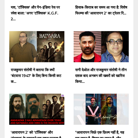
यश, 'टॉक्सिक' और पैन-इंडिया रेस पर
हिसाब-किताब का समय आ गया है: विशेष
रमेश बाला: 'अगर 'टॉक्सिक' K.G.F.
फिल्म्स की 'आवारापन 2' का ट्रेलर रि...
2...
राजकुमार संतोषी ने बताया कि क्यों
सनी देओल और राजकुमार संतोषी ने तीन
'बंटवारा 1947' के लिए बिना किसी कट
दशक बाद अनबन की खबरों को खारिज
क...
किया...
'आवारापन 2' को 'टॉक्सिक' और
"आवारापन सिर्फ़ एक फ़िल्म नहीं है, यह