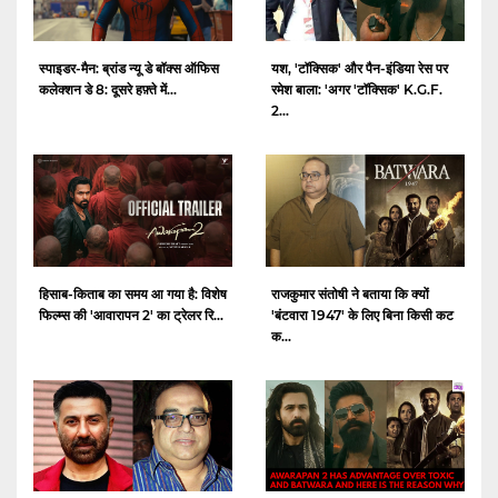
स्पाइडर-मैन: ब्रांड न्यू डे बॉक्स ऑफिस
यश, 'टॉक्सिक' और पैन-इंडिया रेस पर
कलेक्शन डे 8: दूसरे हफ़्ते में...
रमेश बाला: 'अगर 'टॉक्सिक' K.G.F.
2...
हिसाब-किताब का समय आ गया है: विशेष
राजकुमार संतोषी ने बताया कि क्यों
फिल्म्स की 'आवारापन 2' का ट्रेलर रि...
'बंटवारा 1947' के लिए बिना किसी कट
क...