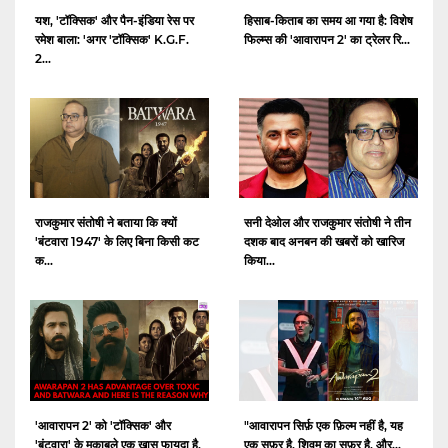
यश, 'टॉक्सिक' और पैन-इंडिया रेस पर
हिसाब-किताब का समय आ गया है: विशेष
रमेश बाला: 'अगर 'टॉक्सिक' K.G.F.
फिल्म्स की 'आवारापन 2' का ट्रेलर रि...
2...
राजकुमार संतोषी ने बताया कि क्यों
सनी देओल और राजकुमार संतोषी ने तीन
'बंटवारा 1947' के लिए बिना किसी कट
दशक बाद अनबन की खबरों को खारिज
क...
किया...
'आवारापन 2' को 'टॉक्सिक' और
"आवारापन सिर्फ़ एक फ़िल्म नहीं है, यह
'बंटवारा' के मुकाबले एक खास फायदा है,
एक सफ़र है, शिवम का सफ़र है, और...