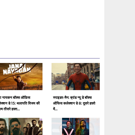
ा नायकन बॉक्स ऑफ़िस
स्पाइडर-मैन: ब्रांड न्यू डे बॉक्स
ेक्शन डे 15: थलापति विजय की
ऑफिस कलेक्शन डे 8: दूसरे हफ़्ते
ल्म तीसरे हफ़्त...
में...