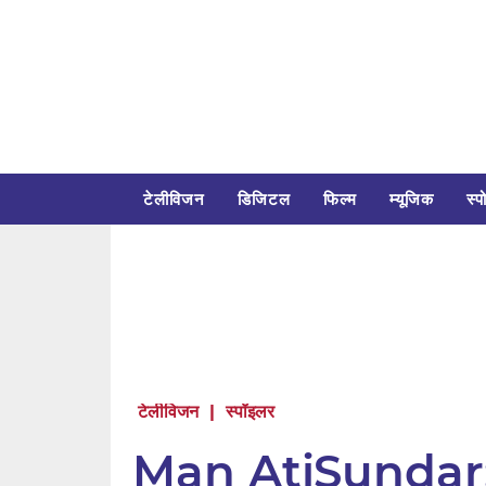
टेलीविजन
डिजिटल
फिल्म
म्यूजिक
स्पो
टेलीविजन
|
स्पॉइलर
Man AtiSundar: स्