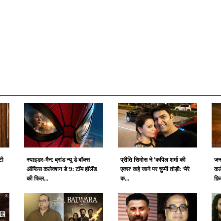
टी
स्पाइडर-मैन: ब्रांड न्यू डे बॉक्स
प्रीति सिमोस ने 'कपिल शर्मा की
जन
ऑफिस कलेक्शन डे 9: टॉम हॉलैंड
एक्स' कहे जाने पर चुप्पी तोड़ी: 'मेरे
कल
की फिल...
क...
फ़ि