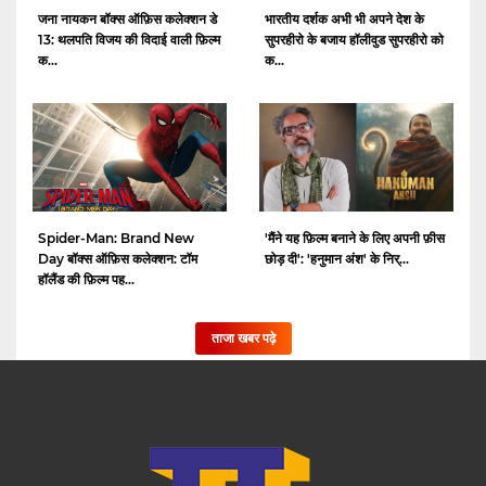
जना नायकन बॉक्स ऑफ़िस कलेक्शन डे
भारतीय दर्शक अभी भी अपने देश के
13: थलपति विजय की विदाई वाली फ़िल्म
सुपरहीरो के बजाय हॉलीवुड सुपरहीरो को
क...
क...
Spider-Man: Brand New
'मैंने यह फ़िल्म बनाने के लिए अपनी फ़ीस
Day बॉक्स ऑफ़िस कलेक्शन: टॉम
छोड़ दी': 'हनुमान अंश' के निर्...
हॉलैंड की फ़िल्म पह...
ताजा खबर पढ़े