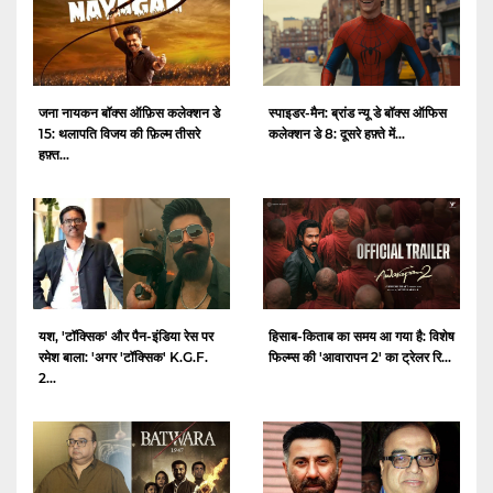
जना नायकन बॉक्स ऑफ़िस कलेक्शन डे
स्पाइडर-मैन: ब्रांड न्यू डे बॉक्स ऑफिस
15: थलापति विजय की फ़िल्म तीसरे
कलेक्शन डे 8: दूसरे हफ़्ते में...
हफ़्त...
यश, 'टॉक्सिक' और पैन-इंडिया रेस पर
हिसाब-किताब का समय आ गया है: विशेष
रमेश बाला: 'अगर 'टॉक्सिक' K.G.F.
फिल्म्स की 'आवारापन 2' का ट्रेलर रि...
2...