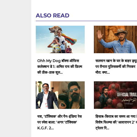
ALSO READ
Ohh My Dog बॉक्स ऑफिस
सलमान खान के घर के बाहर ड्यू
कलेक्शन डे 1: अमित राय की फ़िल्म
पर तैनात पुलिसकर्मी की गिरकर
की ठीक-ठाक शुरु...
मौत: क्या...
यश, 'टॉक्सिक' और पैन-इंडिया रेस
हिसाब-किताब का समय आ गया ह
पर रमेश बाला: 'अगर 'टॉक्सिक'
विशेष फिल्म्स की 'आवारापन 2' 
K.G.F. 2...
ट्रेलर रि...