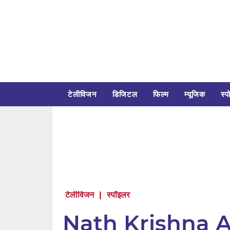
टेलीविजन
डिजिटल
फिल्म
म्यूजिक
स्पो
टेलीविजन
|
स्पॉइलर
Nath Krishna A