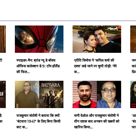
टी
स्पाइडर-मैन: ब्रांड न्यू डे बॉक्स
प्रीति सिमोस ने 'कपिल शर्मा की
जन
ऑफिस कलेक्शन डे 9: टॉम हॉलैंड
एक्स' कहे जाने पर चुप्पी तोड़ी: 'मेरे
कल
की फिल...
क...
फ़ि
ै:
राजकुमार संतोषी ने बताया कि क्यों
सनी देओल और राजकुमार संतोषी ने
'आ
का
'बंटवारा 1947' के लिए बिना किसी
तीन दशक बाद अनबन की खबरों को
'बं
कट क...
खारिज किया...
फाय