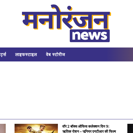
र्ट्स
लाइफस्टाइल
वेब स्टोरीज
वॉर 2 बॉक्स ऑफिस कलेक्शन दिन 9:
ऋतिक रोशन – जूनियर एनटीआर की फिल्म