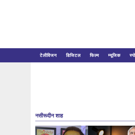
टेलीविजन
डिजिटल
फिल्म
म्यूजिक
स्पो
नसीरूदीन शाह