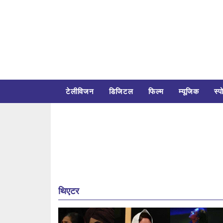
टेलीविजन
डिजिटल
फिल्म
म्यूजिक
स्पो
थिएटर