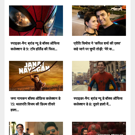
स्पाइडर-मैन: ब्रांड न्यू डे बॉक्स ऑफिस
प्रीति सिमोस ने 'कपिल शर्मा की एक्स'
कलेक्शन डे 9: टॉम हॉलैंड की फिल...
कहे जाने पर चुप्पी तोड़ी: 'मेरे क...
जना नायकन बॉक्स ऑफ़िस कलेक्शन डे
स्पाइडर-मैन: ब्रांड न्यू डे बॉक्स ऑफिस
15: थलापति विजय की फ़िल्म तीसरे
कलेक्शन डे 8: दूसरे हफ़्ते में...
हफ़्त...