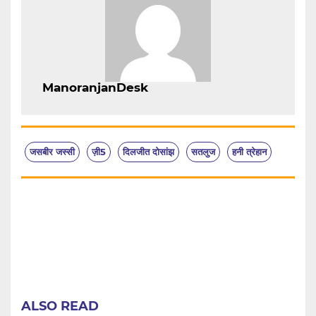
ManoranjanDesk
जसबीर जस्सी
ज़ी5
दिलजीत दोसांझ
सतलुज
हनी त्रेहान
ALSO READ