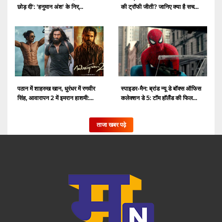
की ट्रॉफी जीती? जानिए क्या है सच...
छोड़ दी': 'हनुमान अंश' के निर्...
पठान में शाहरुख खान, धुरंधर में रणवीर
स्पाइडर-मैन: ब्रांड न्यू डे बॉक्स ऑफिस
सिंह, आवारापन 2 में इमरान हाशमी:...
कलेक्शन डे 5: टॉम हॉलैंड की फिल...
ताजा खबर पढ़े