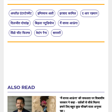
अप्लॉज़ एंटरटेनमेंट
इम्तियाज अली
इरशाद कामिल
ए आर रहमान
दिलजीत दोसांझ
बिड़ला स्टूडियोज
मैं वापस आऊंगा
विंडो सीट फिल्म्स
वेदांग रैना
शारवरी
ALSO READ
'मैं वापस आऊंगा' की सफलता पर शिबाशीष
सरकार ने कहा - दर्शकों से सीधे मिलना
हमारे लिए बहुत कुछ सीखने वाला अनुभव
रहा।