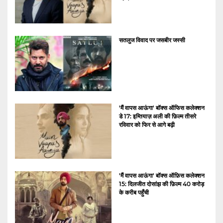
सतलुज विवाद पर जसबीर जस्सी
'मैं वापस आऊंगा' बॉक्स ऑफिस कलेक्शन
डे 17: इम्तियाज़ अली की फ़िल्म तीसरे
रविवार को फिर से आगे बढ़ी
'मैं वापस आऊंगा' बॉक्स ऑफ़िस कलेक्शन
15: दिलजीत दोसांझ की फ़िल्म 40 करोड़
के करीब पहुँची