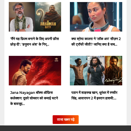
क्या श्रेया कालरा ने 'लॉक अप' सीज़न 2
'मैंने यह फ़िल्म बनाने के लिए अपनी फ़ीस
की ट्रॉफी जीती? जानिए क्या है सच...
छोड़ दी': 'हनुमान अंश' के निर्...
Jana Nayagan बॉक्स ऑफ़िस
पठान में शाहरुख खान, धुरंधर में रणवीर
कलेक्शन: दूसरे सोमवार को कमाई घटने
सिंह, आवारापन 2 में इमरान हाशमी:...
के बावजूद...
ताजा खबर पढ़े