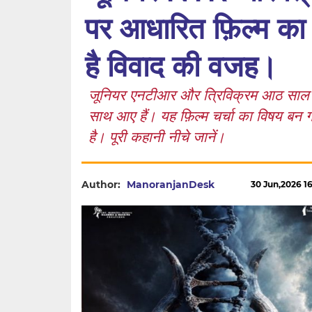
पर आधारित फ़िल्म का व
है विवाद की वजह।
जूनियर एनटीआर और त्रिविक्रम आठ साल ब
साथ आए हैं। यह फ़िल्म चर्चा का विषय बन
है। पूरी कहानी नीचे जानें।
Author:
ManoranjanDesk
30 Jun,2026 16