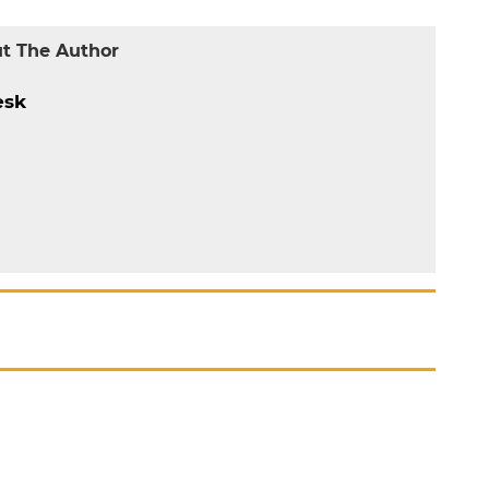
t The Author
esk