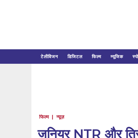
टेलीविजन
डिजिटल
फिल्म
म्यूजिक
स्पो
फिल्म
|
न्यूज़
जूनियर NTR और त्रि