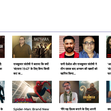
ै:
राजकुमार संतोषी ने बताया कि क्यों
सनी देओल और राजकुमार संतोषी ने
'आ
का
'बंटवारा 1947' के लिए बिना किसी
तीन दशक बाद अनबन की खबरों को
'बं
कट क...
खारिज किया...
फाय
 के
Spider-Man: Brand New
क्य
'मैंने यह फ़िल्म बनाने के लिए अपनी