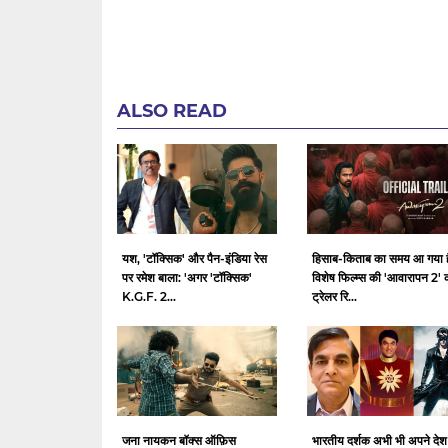
ALSO READ
यश, 'टॉक्सिक' और पैन-इंडिया रेस
हिसाब-किताब का समय आ गया ह
पर रमेश बाला: 'अगर 'टॉक्सिक'
विशेष फिल्म्स की 'आवारापन 2' 
K.G.F. 2...
ट्रेलर रि...
जना नायकन बॉक्स ऑफ़िस
भारतीय दर्शक अभी भी अपने देश