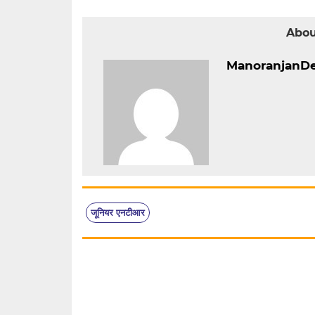
Abou
ManoranjanD
जूनियर एनटीआर