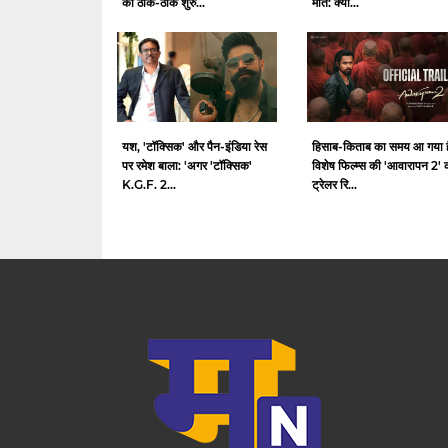
की ठीक-ठाक शुरु...
मौत: क्या...
यश, 'टॉक्सिक' और पैन-इंडिया रेस
हिसाब-किताब का समय आ गया ह
पर रमेश बाला: 'अगर 'टॉक्सिक'
विशेष फिल्म्स की 'आवारापन 2' 
K.G.F. 2...
ट्रेलर रि...