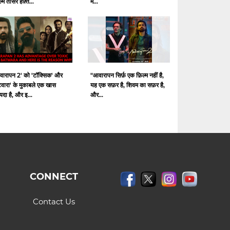
ल्म तीसरे हफ़्त...
में...
वारापन 2' को 'टॉक्सिक' और
"आवारापन सिर्फ़ एक फ़िल्म नहीं है,
टवारा' के मुकाबले एक खास
यह एक सफ़र है, शिवम का सफ़र है,
दा है, और इ...
और...
CONNECT
Contact Us