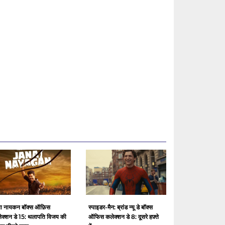
ा नायकन बॉक्स ऑफ़िस
स्पाइडर-मैन: ब्रांड न्यू डे बॉक्स
ेक्शन डे 15: थलापति विजय की
ऑफिस कलेक्शन डे 8: दूसरे हफ़्ते