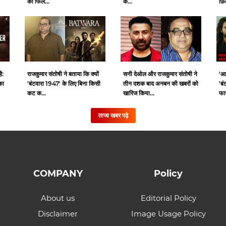
की फिल...
क...
फ़ि
ै:
राजकुमार संतोषी ने बताया कि क्यों
सनी देओल और राजकुमार संतोषी ने
'आ
का
'बंटवारा 1947' के लिए बिना किसी
तीन दशक बाद अनबन की खबरों को
'बं
कट क...
खारिज किया...
फाय
ताजा खबर पढ़े
COMPANY
Policy
About us
Editorial Policy
Disclaimer
Image Usage Policy