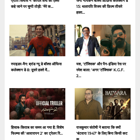
प्रीति सिमोस ने 'कपिल शर्मा की एक्स'
जना नायकन बॉक्स ऑफ़िस कलेक्शन डे
कहे जाने पर चुप्पी तोड़ी: 'मेरे क...
15: थलापति विजय की फ़िल्म तीसरे
हफ़्त...
स्पाइडर-मैन: ब्रांड न्यू डे बॉक्स ऑफिस
यश, 'टॉक्सिक' और पैन-इंडिया रेस पर
कलेक्शन डे 8: दूसरे हफ़्ते में...
रमेश बाला: 'अगर 'टॉक्सिक' K.G.F.
2...
हिसाब-किताब का समय आ गया है: विशेष
राजकुमार संतोषी ने बताया कि क्यों
फिल्म्स की 'आवारापन 2' का ट्रेलर रि...
'बंटवारा 1947' के लिए बिना किसी कट
क...