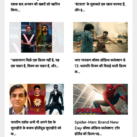
दशक बाद अनबन की खबरों को खारिज
'बंटवारा' के मुकाबले एक खास फायदा है,
किया...
और इ...
"आवारापन सिर्फ़ एक फ़िल्म नहीं है, यह
जना नायकन बॉक्स ऑफ़िस कलेक्शन डे
एक सफ़र है, शिवम का सफ़र है, और...
13: थलपति विजय की विदाई वाली फ़िल्म
क...
भारतीय दर्शक अभी भी अपने देश के
Spider-Man: Brand New
सुपरहीरो के बजाय हॉलीवुड सुपरहीरो को
Day बॉक्स ऑफ़िस कलेक्शन: टॉम
क...
हॉलैंड की फ़िल्म पह...