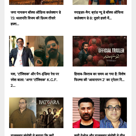
जना नायकन बॉक्स ऑफ़िस कलेक्शन डे
स्पाइडर-मैन: ब्रांड न्यू डे बॉक्स ऑफिस
15: थलापति विजय की फ़िल्म तीसरे
कलेक्शन डे 8: दूसरे हफ़्ते में...
हफ़्त...
यश, 'टॉक्सिक' और पैन-इंडिया रेस पर
हिसाब-किताब का समय आ गया है: विशेष
रमेश बाला: 'अगर 'टॉक्सिक' K.G.F.
फिल्म्स की 'आवारापन 2' का ट्रेलर रि...
2...
राजकुमार संतोषी ने बताया कि क्यों
सनी देओल और राजकुमार संतोषी ने तीन