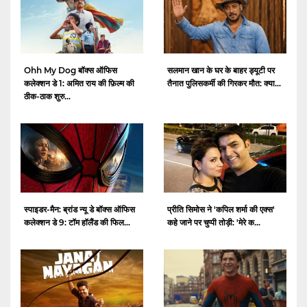
Ohh My Dog बॉक्स ऑफिस
सलमान खान के घर के बाहर ड्यूटी पर
कलेक्शन डे 1: अमित राय की फ़िल्म की
तैनात पुलिसकर्मी की गिरकर मौत: क्या...
ठीक-ठाक शुरु...
स्पाइडर-मैन: ब्रांड न्यू डे बॉक्स ऑफिस
प्रीति सिमोस ने 'कपिल शर्मा की एक्स'
कलेक्शन डे 9: टॉम हॉलैंड की फिल...
कहे जाने पर चुप्पी तोड़ी: 'मेरे क...