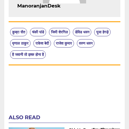
ManoranjanDesk
कुब्रा सैत
चंकी पांडे
जिमी शेरगिल
डेविड धवन
पूजा हेगड़े
मृणाल ठाकुर
राकेश बेदी
राजेश कुमार
वरुण धवन
है जवानी तो इश्क होना है
ALSO READ