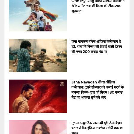
Ohh My Dog बॉक्स ऑफिस कलेक्शन
डे 1: अमित राय की फ़िल्म की ठीक-ठाक
शुरुआत
जना नायकन बॉक्स ऑफ़िस कलेक्शन डे
13: थलपति विजय की विदाई वाली फ़िल्म
की नज़र 200 करोड़ नेट पर
Jana Nayagan बॉक्स ऑफ़िस
कलेक्शन: दूसरे सोमवार को कमाई घटने के
बावजूद विजय-पूजा की फ़िल्म 180 करोड़
नेट का आंकड़ा छूने की ओर
मृणाल ठाकुर 34 साल की हुईं: टेलीविज़न
स्टार से पैन-इंडिया सक्सेस स्टोरी तक का
सफ़र