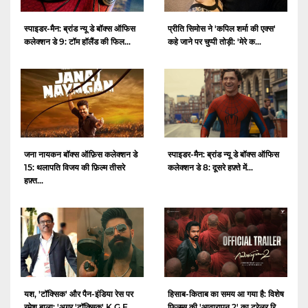
स्पाइडर-मैन: ब्रांड न्यू डे बॉक्स ऑफिस
प्रीति सिमोस ने 'कपिल शर्मा की एक्स'
कलेक्शन डे 9: टॉम हॉलैंड की फिल...
कहे जाने पर चुप्पी तोड़ी: 'मेरे क...
जना नायकन बॉक्स ऑफ़िस कलेक्शन डे
स्पाइडर-मैन: ब्रांड न्यू डे बॉक्स ऑफिस
15: थलापति विजय की फ़िल्म तीसरे
कलेक्शन डे 8: दूसरे हफ़्ते में...
हफ़्त...
यश, 'टॉक्सिक' और पैन-इंडिया रेस पर
हिसाब-किताब का समय आ गया है: विशेष
रमेश बाला: 'अगर 'टॉक्सिक' K.G.F.
फिल्म्स की 'आवारापन 2' का ट्रेलर रि...