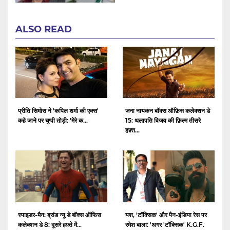
ALSO READ
प्रीति सिमोस ने 'कपिल शर्मा की एक्स'
जना नायकन बॉक्स ऑफ़िस कलेक्शन डे
कहे जाने पर चुप्पी तोड़ी: 'मेरे क...
15: थलापति विजय की फ़िल्म तीसरे
हफ़्त...
स्पाइडर-मैन: ब्रांड न्यू डे बॉक्स ऑफिस
यश, 'टॉक्सिक' और पैन-इंडिया रेस पर
कलेक्शन डे 8: दूसरे हफ़्ते में...
रमेश बाला: 'अगर 'टॉक्सिक' K.G.F.