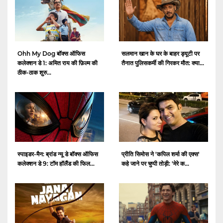
Ohh My Dog बॉक्स ऑफिस
सलमान खान के घर के बाहर ड्यूटी पर
कलेक्शन डे 1: अमित राय की फ़िल्म की
तैनात पुलिसकर्मी की गिरकर मौत: क्या...
ठीक-ठाक शुरु...
स्पाइडर-मैन: ब्रांड न्यू डे बॉक्स ऑफिस
प्रीति सिमोस ने 'कपिल शर्मा की एक्स'
कलेक्शन डे 9: टॉम हॉलैंड की फिल...
कहे जाने पर चुप्पी तोड़ी: 'मेरे क...