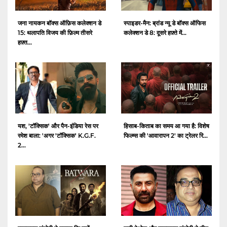
जना नायकन बॉक्स ऑफ़िस कलेक्शन डे
स्पाइडर-मैन: ब्रांड न्यू डे बॉक्स ऑफिस
15: थलापति विजय की फ़िल्म तीसरे
कलेक्शन डे 8: दूसरे हफ़्ते में...
हफ़्त...
यश, 'टॉक्सिक' और पैन-इंडिया रेस पर
हिसाब-किताब का समय आ गया है: विशेष
रमेश बाला: 'अगर 'टॉक्सिक' K.G.F.
फिल्म्स की 'आवारापन 2' का ट्रेलर रि...
2...