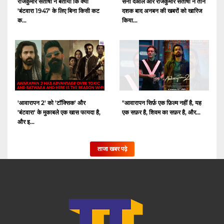
राजकुमार संतोषी ने बताया कि क्यों
सनी देओल और राजकुमार संतोषी ने तीन
'बंटवारा 1947' के लिए बिना किसी कट
दशक बाद अनबन की खबरों को खारिज
क...
किया...
'आवारापन 2' को 'टॉक्सिक' और
"आवारापन सिर्फ़ एक फ़िल्म नहीं है, यह
'बंटवारा' के मुकाबले एक खास फायदा है,
एक सफ़र है, शिवम का सफ़र है, और...
और इ...
ताजा खबर पढ़े